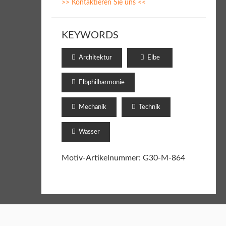
>> Kontaktieren Sie uns <<
KEYWORDS
Architektur
Elbe
Elbphilharmonie
Mechanik
Technik
Wasser
Motiv-Artikelnummer: G30-M-864