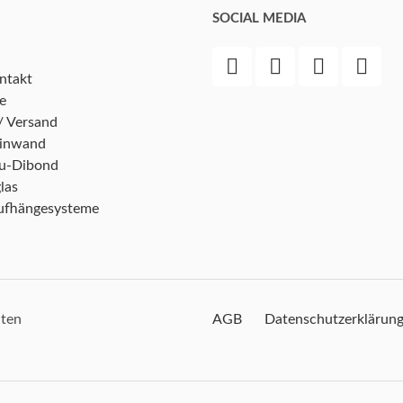
SOCIAL MEDIA
ntakt
e
/ Versand
einwand
lu-Dibond
las
ufhängesysteme
lten
AGB
Datenschutzerklärun