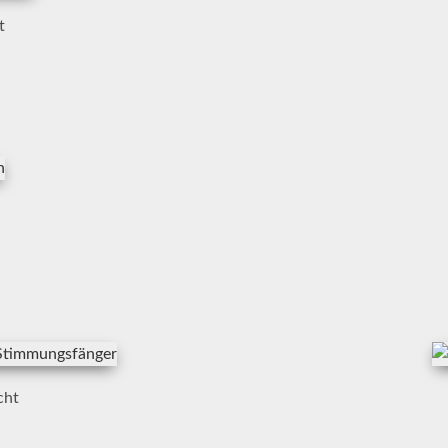
t
cht