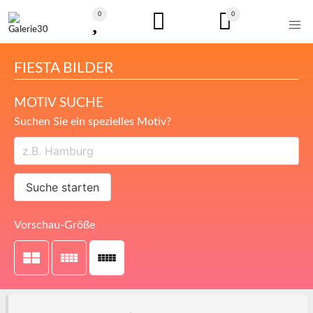
0
0
FIESTA BILDER
MOTIV SUCHE
Suchen Sie ein spezielles Motiv?
Suche starten
Vorschau-Größe