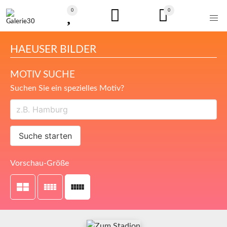
0
0
HAEUSER BILDER
MOTIV SUCHE
Suchen Sie ein spezielles Motiv?
Suche starten
Vorschau-Größe