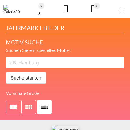
0
0
JAHRMARKT BILDER
MOTIV SUCHE
Suchen Sie ein spezielles Motiv?
Suche starten
Vorschau-Größe