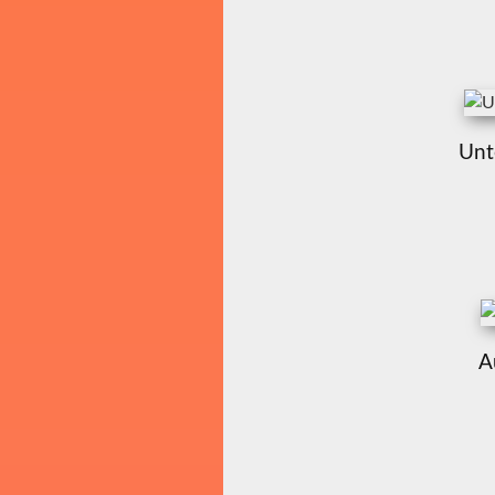
Unt
A