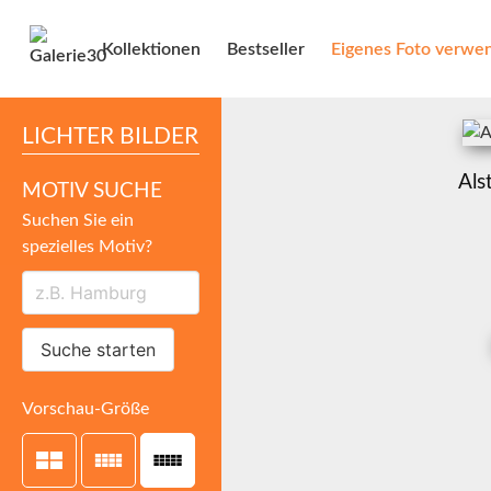
Kollektionen
Bestseller
Eigenes Foto verwe
LICHTER BILDER
Als
MOTIV SUCHE
Suchen Sie ein
spezielles Motiv?
Suche starten
Vorschau-Größe