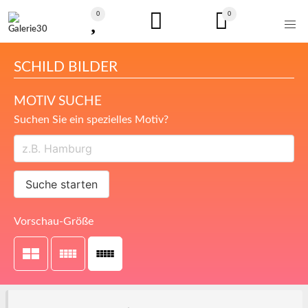
0
0
SCHILD BILDER
MOTIV SUCHE
Suchen Sie ein spezielles Motiv?
Suche starten
Vorschau-Größe